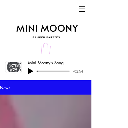
Mini Moony’s Song
-02:54
News